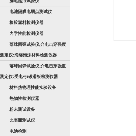
漏电起痕试验仪
电池隔膜电弱点测试仪
橡胶塑料检测仪器
力学性能检测仪器
落球回弹试验仪,介电击穿强度
测定仪:海绵泡沫材料检测仪器
落球回弹试验仪,介电击穿强度
测定仪:受电弓/碳滑板检测仪器
材料热物理性能实验设备
热物性检测仪器
粉末测试设备
比表面测试仪
电池检测