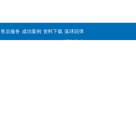
售后服务
成功案例
资料下载
落球回弹
试验仪,介
电击穿强
度测定仪