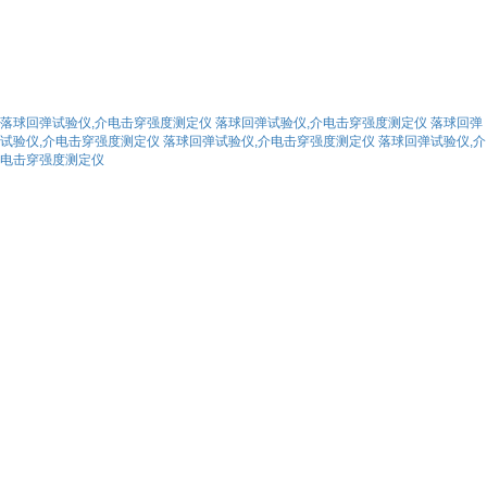
落球回弹试验仪,介电击穿强度测定仪
落球回弹试验仪,介电击穿强度测定仪
落球回弹
试验仪,介电击穿强度测定仪
落球回弹试验仪,介电击穿强度测定仪
落球回弹试验仪,介
电击穿强度测定仪