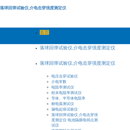
落球回弹试验仪,介电击穿强度测定仪
首页
落球回弹试验仪,介电击穿强度测定仪
落球回弹试验仪,介电击穿强度测定仪
电压击穿试验仪
介电常数
电阻率测试仪
粉末电阻率测试仪
导体、半导体电阻率
耐电弧测试仪
漏电起痕试验仪
落球回弹试验仪,介电击穿强
度测定仪:电池隔膜电弱点测
试仪