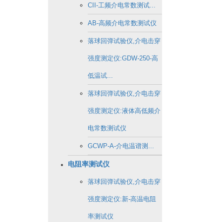
CII-工频介电常数测试...
AB-高频介电常数测试仪
落球回弹试验仪,介电击穿
强度测定仪:GDW-250-高
低温试...
落球回弹试验仪,介电击穿
强度测定仪:液体高低频介
电常数测试仪
GCWP-A-介电温谱测...
电阻率测试仪
落球回弹试验仪,介电击穿
强度测定仪:新-高温电阻
率测试仪